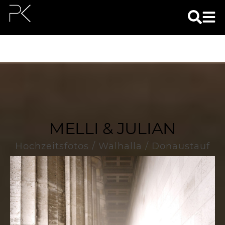
MELLI & JULIAN
Hochzeitsfotos / Walhalla / Donaustauf