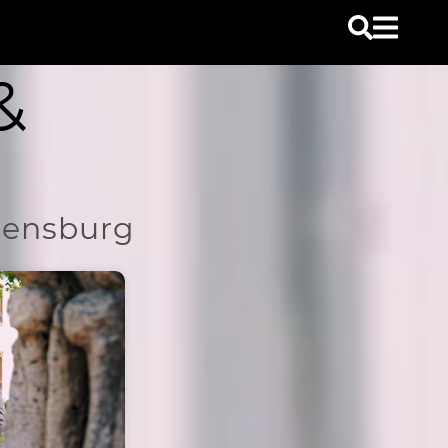
&
egensburg