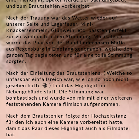
einer Hand hat. Später wurde der Saal umgebaut
und zum Brautstehlen vorbereitet.
Nach der Trauung war das Wetter wieder auf
unserer Seite und Lagerfeuer, Mini-
Knackersemmeln, Glühwein, etc. passten perfekt
zur vorweihnachtlichen Stimmung. Musikalisch
wurde das Paar von der Band
Lederhosen Mafia
aus Regensburg in Empfang genommen, welche den
ganzen Tag begleiteten und für eine tolle Stimmung
sorgten.
Nach der Einleitung des Brautstehlens, ( Welche so
unfassbar einfallsreich war, wie ich so noch nicht
gesehen hatte 😀 ) fand das Highlight im
Nebengebäude statt. Die Stimmung war
bombastisch und wurde von mir mit einer weiteren
feststehenden Kamera filmisch aufgenommen.
Nach dem Brautstehlen folgte der Hochzeitstanz
für den ich auch eine Kamera vorbereitet hatte,
damit das Paar dieses Highlight auch als Filmdatei
hat.