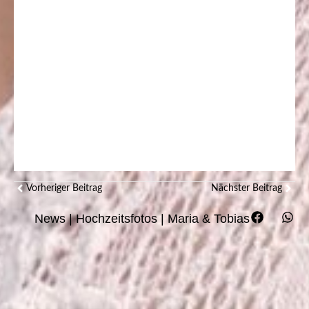
Vorheriger Beitrag
Nächster Beitrag
News
|
Hochzeitsfotos
|
Maria & Tobias