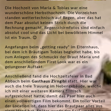
Die Hochzeit von Maria & Tobias war eine
wunderschöne Herbsthochzeit. Die Vorzeichen
standen wettertechnisch auf Regen, aber das hat
dem Paar absolut keinen Strich durch die
Rechnung gemacht. Regenschirmfotos sind einfach
absolut cool und das Licht bei bewölktem Himmel
ist ein Traum. 😊
Angefangen beim „getting ready“ im Elternhaus,
bei dem ich Bräutigam Tobias begleitet habe, bis
zum Anlegen des Schmucks der Braut Maria und
dem anschließendem First Look war es ein
gelungener Auftakt.
Anschließend fand die Hochzeitsfeier in Bad
Abbach beim
Gasthaus Zirngib
l
statt. Hier war
auch die freie Trauung im Nebengebäude, welche
ich mit einer weiteren Kamera filmisch
aufgezeichnet hatte, damit das Paar hier auch
einen vollwertigen Film bekommt. Ein toller Vorteil
der Location ist, dass hier das Brautpaar alles aus