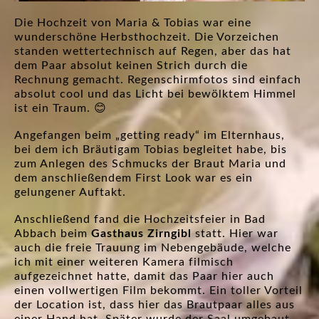
Die Hochzeit von Maria & Tobias war eine
wunderschöne Herbsthochzeit. Die Vorzeichen
standen wettertechnisch auf Regen, aber das hat
dem Paar absolut keinen Strich durch die
Rechnung gemacht. Regenschirmfotos sind einfach
absolut cool und das Licht bei bewölktem Himmel
ist ein Traum. 😊
Angefangen beim „getting ready“ im Elternhaus,
bei dem ich Bräutigam Tobias begleitet habe, bis
zum Anlegen des Schmucks der Braut Maria und
dem anschließendem First Look war es ein
gelungener Auftakt.
Anschließend fand die Hochzeitsfeier in Bad
Abbach beim
Gasthaus Zirngib
l
statt. Hier war
auch die freie Trauung im Nebengebäude, welche
ich mit einer weiteren Kamera filmisch
aufgezeichnet hatte, damit das Paar hier auch
einen vollwertigen Film bekommt. Ein toller Vorteil
der Location ist, dass hier das Brautpaar alles aus