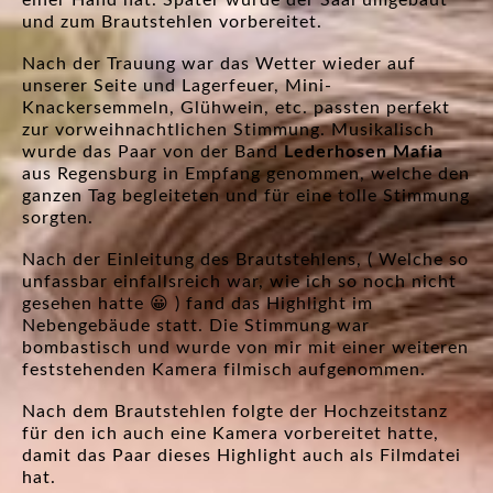
einer Hand hat. Später wurde der Saal umgebaut
und zum Brautstehlen vorbereitet.
Nach der Trauung war das Wetter wieder auf
unserer Seite und Lagerfeuer, Mini-
Knackersemmeln, Glühwein, etc. passten perfekt
zur vorweihnachtlichen Stimmung. Musikalisch
wurde das Paar von der Band
Lederhosen Mafia
aus Regensburg in Empfang genommen, welche den
ganzen Tag begleiteten und für eine tolle Stimmung
sorgten.
Nach der Einleitung des Brautstehlens, ( Welche so
unfassbar einfallsreich war, wie ich so noch nicht
gesehen hatte 😀 ) fand das Highlight im
Nebengebäude statt. Die Stimmung war
bombastisch und wurde von mir mit einer weiteren
feststehenden Kamera filmisch aufgenommen.
Nach dem Brautstehlen folgte der Hochzeitstanz
für den ich auch eine Kamera vorbereitet hatte,
damit das Paar dieses Highlight auch als Filmdatei
hat.