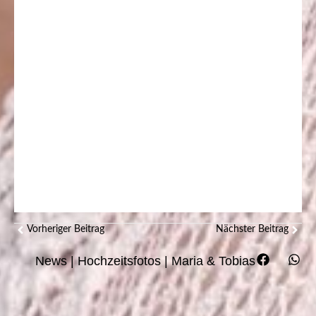
Vorheriger Beitrag
Nächster Beitrag
News
|
Hochzeitsfotos
|
Maria & Tobias