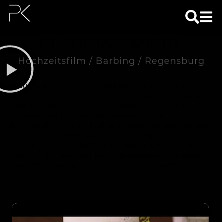
CLAUDIA & MICHL
Hochzeitsfilm / Barbing / Regensburg
Claudia & Michl’s Hochzeit fand in Barbing bei
Regensburg statt. Der Clou an dieser Hochzeit war,
dass die Location für das Fotoshooting, die Kirche,
die Location für die Feier, sowie für die
Brautentführung zu Fuß zu bewältigen war. So war
man immer wieder auch am Ausgangsort und es
drehte sich buchstäblich der ganze Ort um die
Zwei. 🙂 Ein wirklich tolle Atmosphäre, ein mega
sympathisches Brautpaar und ich hab selten so viel
gelacht. 🙂 Vielen Dank dafür!